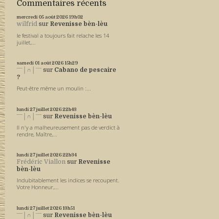
Commentaires récents
mercredi 05
août 2026
19h02
wilfrid
sur
Revenisse bèn-lèu
le festival a toujours fait relache les 14
juillet,...
samedi 01
août 2026
15h29
ˉˉˉ│∩│ˉˉˉ
sur
Cabano de pescaire
?
Peut-être même un moulin :...
lundi 27
juillet 2026
22h43
ˉˉˉ│∩│ˉˉˉ
sur
Revenisse bèn-lèu
Il n'y a malheureusement pas de verdict à
rendre, Maître,...
lundi 27
juillet 2026
22h34
Frédéric Viallon
sur
Revenisse
bèn-lèu
Indubitablement les indices se recoupent.
Votre Honneur,...
lundi 27
juillet 2026
13h51
ˉˉˉ│∩│ˉˉˉ
sur
Revenisse bèn-lèu