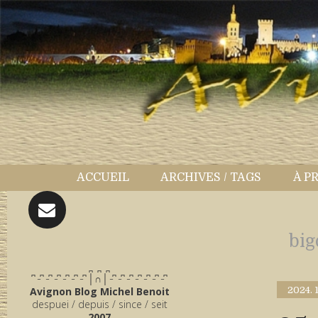
ACCUEIL
ARCHIVES / TAGS
À P
big
̪ ̪ ̪
͆ ̵ ͆ ̵ ͆ ̵ ͆ ̵ ͆ ̵ ͆ ̵ ͆ │∩│ ̵ ͆ ̵ ͆ ̵ ͆ ̵ ͆ ̵ ͆ ̵ ͆ ̵ ͆
Avignon Blog Michel Benoit
2024.
despuei / depuis / since / seit
2007