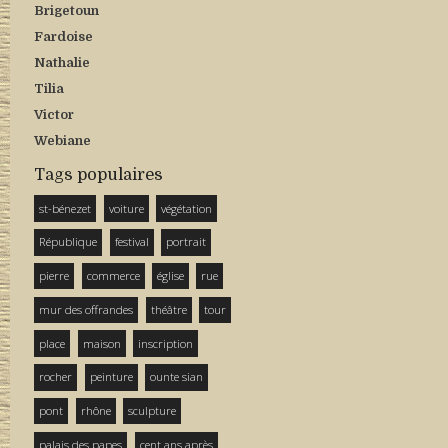
Brigetoun
Fardoise
Nathalie
Tilia
Victor
Webiane
Tags populaires
st-bénezet
voiture
végétation
République
festival
portrait
pierre
commerce
église
rue
mur des offrandes
théâtre
tour
place
maison
inscription
rocher
peinture
ounte sian
pont
rhône
sculpture
palais des papes
cent ans après