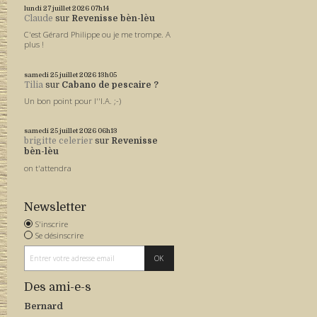
lundi 27
juillet 2026
07h14
Claude
sur
Revenisse bèn-lèu
C'est Gérard Philippe ou je me trompe. A
plus !
samedi 25
juillet 2026
13h05
Tilia
sur
Cabano de pescaire ?
Un bon point pour l''I.A. ;-)
samedi 25
juillet 2026
06h13
brigitte celerier
sur
Revenisse
bèn-lèu
on t'attendra
Newsletter
S'inscrire
Se désinscrire
Des ami-e-s
Bernard