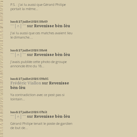
P.S. : j'ai lu aussi que Gérard Philipe
portait la même...
lundi 27
juillet 2026
13h49
ˉˉˉ│∩│ˉˉˉ
sur
Revenisse bèn-lèu
J'ai lu aussi que ces matches avaient lieu
le dimanche....
lundi 27
juillet 2026
13h44
ˉˉˉ│∩│ˉˉˉ
sur
Revenisse bèn-lèu
J'avais publiée cette photo de groupe
annoncée être du 18...
lundi 27
juillet 2026
09h35
Frédéric Viallon
sur
Revenisse
bèn-lèu
Ya contradiction avec ce post pas si
lointain...
lundi 27
juillet 2026
07h51
ˉˉˉ│∩│ˉˉˉ
sur
Revenisse bèn-lèu
Gérard Philipe tenait le poste de gardien
de but de...