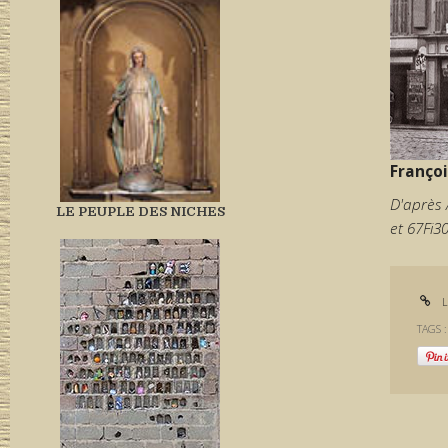
Françoi
D'après
LE PEUPLE DES NICHES
et 67Fi3
L
TAGS 