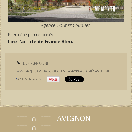
Agence Gautier Couquet.
Première pierre posée.
Lire l'article de France Bleu.
LIEN PERMANENT
TAGS :
PROJET
,
ARCHIVES
,
VAUCLUSE
,
AGROPARC
,
DÉMÉNAGEMENT
4
COMMENTAIRES
│ˉˉˉˉ│∩│ˉˉˉˉ│ AVIGNON
│ˉˉˉˉ│∩│ˉˉˉˉ│