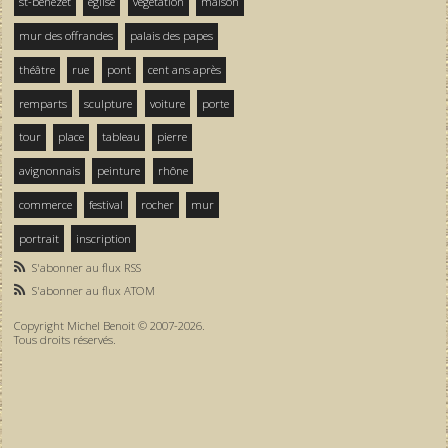
st-bénezet
église
végétation
maison
mur des offrandes
palais des papes
théâtre
rue
pont
cent ans après
remparts
sculpture
voiture
porte
tour
place
tableau
pierre
avignonnais
peinture
rhône
commerce
festival
rocher
mur
portrait
inscription
S'abonner au flux RSS
S'abonner au flux ATOM
Copyright Michel Benoit © 2007-2026.
Tous droits réservés.