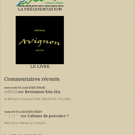
LA FRÉQUENTATION
LE LIVRE
Commentaires récents
mercredi 05
août 2026
19h02
wilfrid
sur
Revenisse bèn-lèu
le festival a toujours fait relache les 14 juillet,...
samedi 01
août 2026
15h29
ˉˉˉ│∩│ˉˉˉ
sur
Cabano de pescaire ?
Peut-être même un moulin :...