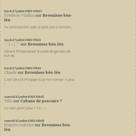
lundi 27
juillet 2026
09h35
Frédéric Viallon
sur
Revenisse bèn-
lèu
Ya contradiction avec ce post pas si lointain...
lundi 27
juillet 2026
07h51
ˉˉˉ│∩│ˉˉˉ
sur
Revenisse bèn-lèu
Gérard Philipe tenait le poste de gardien de
but de...
lundi 27
juillet 2026
07h14
Claude
sur
Revenisse bèn-lèu
C'est Gérard Philippe ou je me trompe. A plus
!
samedi 25
juillet 2026
13h05
Tilia
sur
Cabano de pescaire ?
Un bon point pour l''I.A. ;-)
samedi 25
juillet 2026
06h13
brigitte celerier
sur
Revenisse bèn-
lèu