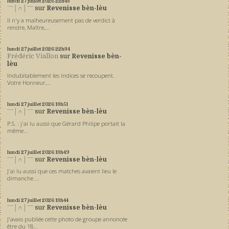
lundi 27
juillet 2026
22h43
ˉˉˉ│∩│ˉˉˉ
sur
Revenisse bèn-lèu
Il n'y a malheureusement pas de verdict à
rendre, Maître,...
lundi 27
juillet 2026
22h34
Frédéric Viallon
sur
Revenisse bèn-
lèu
Indubitablement les indices se recoupent.
Votre Honneur,...
lundi 27
juillet 2026
13h51
ˉˉˉ│∩│ˉˉˉ
sur
Revenisse bèn-lèu
P.S. : j'ai lu aussi que Gérard Philipe portait la
même...
lundi 27
juillet 2026
13h49
ˉˉˉ│∩│ˉˉˉ
sur
Revenisse bèn-lèu
J'ai lu aussi que ces matches avaient lieu le
dimanche....
lundi 27
juillet 2026
13h44
ˉˉˉ│∩│ˉˉˉ
sur
Revenisse bèn-lèu
J'avais publiée cette photo de groupe annoncée
être du 18...