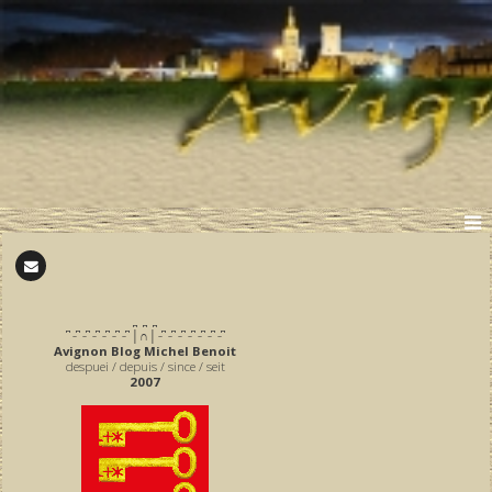
̪ ̪ ̪
͆ ̵ ͆ ̵ ͆ ̵ ͆ ̵ ͆ ̵ ͆ ̵ ͆ │∩│ ̵ ͆ ̵ ͆ ̵ ͆ ̵ ͆ ̵ ͆ ̵ ͆ ̵ ͆
Avignon Blog Michel Benoit
despuei / depuis / since / seit
2007