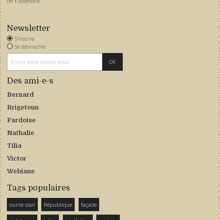
on t'attendra
Newsletter
S'inscrire
Se désinscrire
Des ami-e-s
Bernard
Brigetoun
Fardoise
Nathalie
Tilia
Victor
Webiane
Tags populaires
ounte sian
République
façade