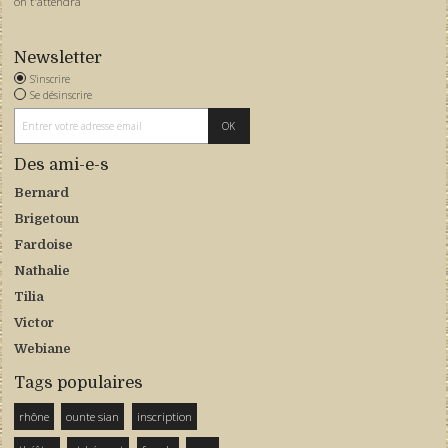
on t'attendra
Newsletter
S'inscrire
Se désinscrire
Des ami-e-s
Bernard
Brigetoun
Fardoise
Nathalie
Tilia
Victor
Webiane
Tags populaires
rhône
ounte sian
inscription