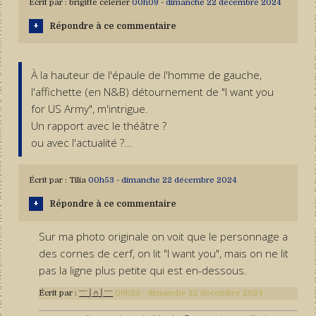
Écrit par :
brigitte celerier
00h09
-
dimanche 22
décembre 2024
Répondre à ce commentaire
À la hauteur de l'épaule de l'homme de gauche,
l'affichette (en N&B) détournement de "I want you
for US Army", m'intrigue.
Un rapport avec le théâtre ?
ou avec l'actualité ?...
Écrit par :
Tilia
00h53
-
dimanche 22
décembre 2024
Répondre à ce commentaire
Sur ma photo originale on voit que le personnage a
des cornes de cerf, on lit "I want you", mais on ne lit
pas la ligne plus petite qui est en-dessous.
Écrit par :
ˉˉˉ│∩│ˉˉˉ
09h25
-
dimanche 22
décembre 2024