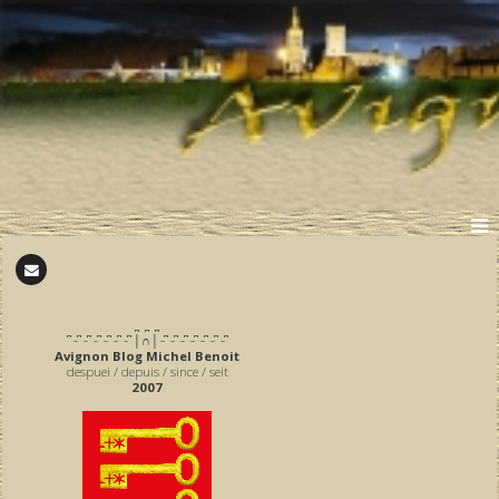
̪ ̪ ̪
͆ ̵ ͆ ̵ ͆ ̵ ͆ ̵ ͆ ̵ ͆ ̵ ͆ │∩│ ̵ ͆ ̵ ͆ ̵ ͆ ̵ ͆ ̵ ͆ ̵ ͆ ̵ ͆
Avignon Blog Michel Benoit
despuei / depuis / since / seit
2007