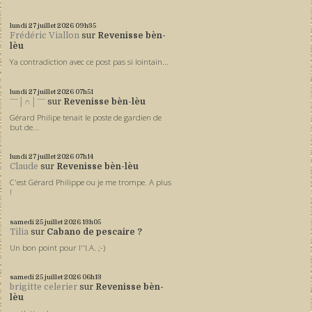
lundi 27
juillet 2026
09h35
Frédéric Viallon
sur
Revenisse bèn-
lèu
Ya contradiction avec ce post pas si lointain...
lundi 27
juillet 2026
07h51
ˉˉˉ│∩│ˉˉˉ
sur
Revenisse bèn-lèu
Gérard Philipe tenait le poste de gardien de
but de...
lundi 27
juillet 2026
07h14
Claude
sur
Revenisse bèn-lèu
C'est Gérard Philippe ou je me trompe. A plus
!
samedi 25
juillet 2026
13h05
Tilia
sur
Cabano de pescaire ?
Un bon point pour l''I.A. ;-)
samedi 25
juillet 2026
06h13
brigitte celerier
sur
Revenisse bèn-
lèu