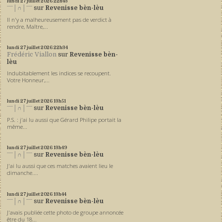
lundi 27
juillet 2026
22h43
ˉˉˉ│∩│ˉˉˉ
sur
Revenisse bèn-lèu
Il n'y a malheureusement pas de verdict à
rendre, Maître,...
lundi 27
juillet 2026
22h34
Frédéric Viallon
sur
Revenisse bèn-
lèu
Indubitablement les indices se recoupent.
Votre Honneur,...
lundi 27
juillet 2026
13h51
ˉˉˉ│∩│ˉˉˉ
sur
Revenisse bèn-lèu
P.S. : j'ai lu aussi que Gérard Philipe portait la
même...
lundi 27
juillet 2026
13h49
ˉˉˉ│∩│ˉˉˉ
sur
Revenisse bèn-lèu
J'ai lu aussi que ces matches avaient lieu le
dimanche....
lundi 27
juillet 2026
13h44
ˉˉˉ│∩│ˉˉˉ
sur
Revenisse bèn-lèu
J'avais publiée cette photo de groupe annoncée
être du 18...