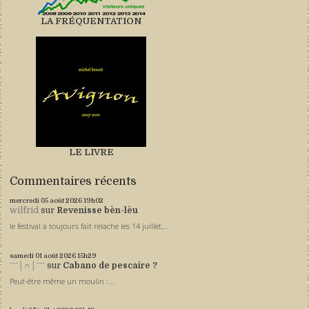
LA FRÉQUENTATION
LE LIVRE
Commentaires récents
mercredi 05
août 2026
19h02
wilfrid
sur
Revenisse bèn-lèu
le festival a toujours fait relache les 14 juillet,...
samedi 01
août 2026
15h29
ˉˉˉ│∩│ˉˉˉ
sur
Cabano de pescaire ?
Peut-être même un moulin :...