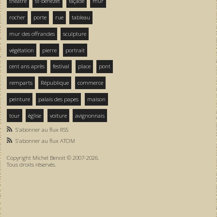
théâtre
st-bénezet
façade
mur
rocher
porte
rue
tableau
mur des offrandes
sculpture
végétation
pierre
portrait
cent ans après
festival
place
pont
remparts
République
commerce
peinture
palais des papes
maison
tour
église
voiture
avignonnais
S'abonner au flux RSS
S'abonner au flux ATOM
Copyright Michel Benoit © 2007-2026.
Tous droits réservés.