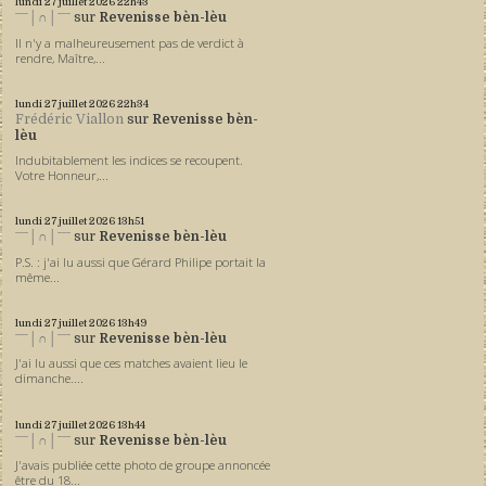
lundi 27
juillet 2026
22h43
ˉˉˉ│∩│ˉˉˉ
sur
Revenisse bèn-lèu
Il n'y a malheureusement pas de verdict à
rendre, Maître,...
lundi 27
juillet 2026
22h34
Frédéric Viallon
sur
Revenisse bèn-
lèu
Indubitablement les indices se recoupent.
Votre Honneur,...
lundi 27
juillet 2026
13h51
ˉˉˉ│∩│ˉˉˉ
sur
Revenisse bèn-lèu
P.S. : j'ai lu aussi que Gérard Philipe portait la
même...
lundi 27
juillet 2026
13h49
ˉˉˉ│∩│ˉˉˉ
sur
Revenisse bèn-lèu
J'ai lu aussi que ces matches avaient lieu le
dimanche....
lundi 27
juillet 2026
13h44
ˉˉˉ│∩│ˉˉˉ
sur
Revenisse bèn-lèu
J'avais publiée cette photo de groupe annoncée
être du 18...