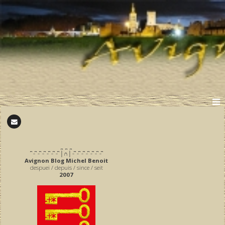
̪ ̪ ̪
͆ ̵ ͆ ̵ ͆ ̵ ͆ ̵ ͆ ̵ ͆ ̵ ͆ │∩│ ̵ ͆ ̵ ͆ ̵ ͆ ̵ ͆ ̵ ͆ ̵ ͆ ̵ ͆
Avignon Blog Michel Benoit
despuei / depuis / since / seit
2007