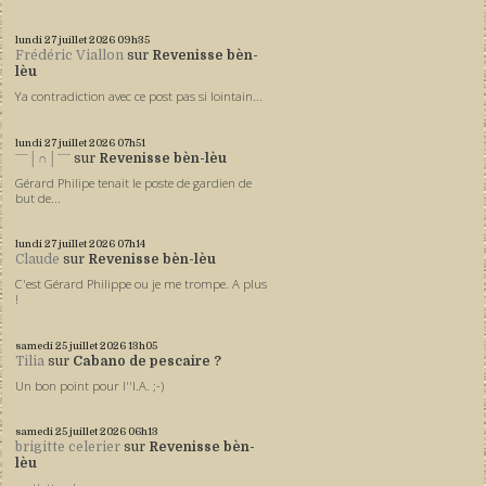
lundi 27
juillet 2026
09h35
Frédéric Viallon
sur
Revenisse bèn-
lèu
Ya contradiction avec ce post pas si lointain...
lundi 27
juillet 2026
07h51
ˉˉˉ│∩│ˉˉˉ
sur
Revenisse bèn-lèu
Gérard Philipe tenait le poste de gardien de
but de...
lundi 27
juillet 2026
07h14
Claude
sur
Revenisse bèn-lèu
C'est Gérard Philippe ou je me trompe. A plus
!
samedi 25
juillet 2026
13h05
Tilia
sur
Cabano de pescaire ?
Un bon point pour l''I.A. ;-)
samedi 25
juillet 2026
06h13
brigitte celerier
sur
Revenisse bèn-
lèu