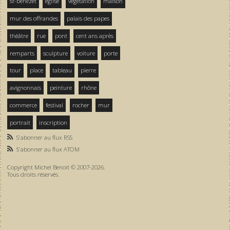
st-bénezet
église
végétation
maison
mur des offrandes
palais des papes
théâtre
rue
pont
cent ans après
remparts
sculpture
voiture
porte
tour
place
tableau
pierre
avignonnais
peinture
rhône
commerce
festival
rocher
mur
portrait
inscription
S'abonner au flux RSS
S'abonner au flux ATOM
Copyright Michel Benoit © 2007-2026.
Tous droits réservés.