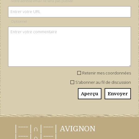
Votre adresse email ne sera pas publiée
Optionnel
Retenir mes coordonnées
S'abonner au fil de discussion
│ˉˉˉˉ│∩│ˉˉˉˉ│ AVIGNON
│ˉˉˉˉ│∩│ˉˉˉˉ│