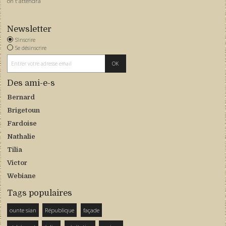
on t'attendra
Newsletter
S'inscrire
Se désinscrire
Des ami-e-s
Bernard
Brigetoun
Fardoise
Nathalie
Tilia
Victor
Webiane
Tags populaires
ounte sian
République
façade