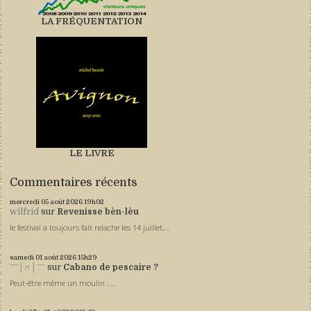
LA FRÉQUENTATION
LE LIVRE
Commentaires récents
mercredi 05
août 2026
19h02
wilfrid
sur
Revenisse bèn-lèu
le festival a toujours fait relache les 14 juillet,...
samedi 01
août 2026
15h29
ˉˉˉ│∩│ˉˉˉ
sur
Cabano de pescaire ?
Peut-être même un moulin :...