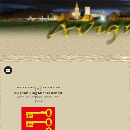
̪ ̪ ̪
͆ ̵ ͆ ̵ ͆ ̵ ͆ ̵ ͆ ̵ ͆ ̵ ͆ │∩│ ̵ ͆ ̵ ͆ ̵ ͆ ̵ ͆ ̵ ͆ ̵ ͆ ̵ ͆
Avignon Blog Michel Benoit
despuei / depuis / since / seit
2007