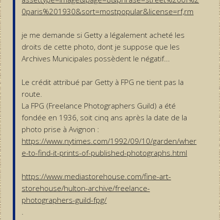
0paris%201930&sort=mostpopular&license=rf,rm
je me demande si Getty a légalement acheté les
droits de cette photo, dont je suppose que les
Archives Municipales possèdent le négatif...
Le crédit attribué par Getty à FPG ne tient pas la
route.
La FPG (Freelance Photographers Guild) a été
fondée en 1936, soit cinq ans après la date de la
photo prise à Avignon :
https://www.nytimes.com/1992/09/10/garden/wher
e-to-find-it-prints-of-published-photographs.html
https://www.mediastorehouse.com/fine-art-
storehouse/hulton-archive/freelance-
photographers-guild-fpg/
.