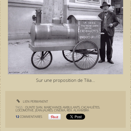
Sur une proposition de Tilia...
LIEN PERMANENT
TAGS :
OUNTE SIAN
,
MARCHANDS AMBULANTS
,
CACAHUÈTES
,
LOCOMOTIVE
,
JEAN-JAURÈS
,
CINÉMA
,
REX
,
ALHAMBRA
12
COMMENTAIRES