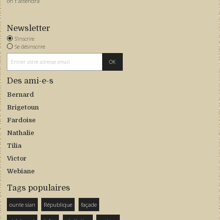
on t'attendra
Newsletter
S'inscrire
Se désinscrire
Des ami-e-s
Bernard
Brigetoun
Fardoise
Nathalie
Tilia
Victor
Webiane
Tags populaires
ounte sian
République
façade