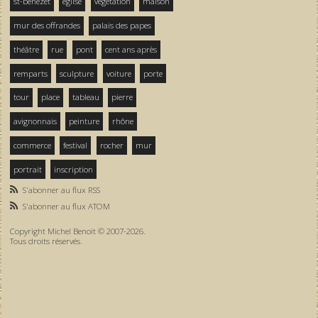
st-bénezet
église
végétation
maison
mur des offrandes
palais des papes
théâtre
rue
pont
cent ans après
remparts
sculpture
voiture
porte
tour
place
tableau
pierre
avignonnais
peinture
rhône
commerce
festival
rocher
mur
portrait
inscription
S'abonner au flux RSS
S'abonner au flux ATOM
Copyright Michel Benoit © 2007-2026.
Tous droits réservés.