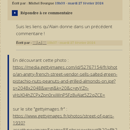
Écrit par :
Michel Bourgue
13h03
-
mardi 27
février 2024
Répondre à ce commentaire
Suis les liens qu'Alain donne dans un précédent
commentaire !
Écrit par :
ˉˉˉ│∩│ˉˉˉ
13h07
-
mardi 27
février 2024
En découvrant cette photo :
https://media.gettyimages.com/id/52767154/fr/phot
o/an-angry-french-street-vendor-sells-salted-green-
pistachio-nuts-peanuts-and-grilled-almonds-on.jpg?
s=2048x2048&w=gi&k=20&c=gyYZn-
vHsX04hZCPxZpn0rxiWnP5Fz8vAlat5Z2qZCE=
sur le site "gettyimages.fr" :
https://www.gettyimages.fr/photos/street-of-paris-
1930?
assettype=image&page=8&phrase=street%20of%2