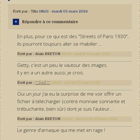
Écrit par :
Tilia
18h51
-
mardi 05
mars 2024
Répondre à ce commentaire
En plus, pour ce qui est des "Streets of Paris 1930",
ils pourront toujours aller se rhabiller....
Écrit par :
Alain BRETON
19h36
-
mardi 05
mars 2024
Getty, c'est un peu le vautour des images.
Il y en a un autre aussi, je crois.
Écrit par :
ˉˉˉ│∩│ˉˉˉ
22h01
-
mardi 05
mars 2024
Oui un jour j'ai eu la surprise de me voir offrir un
fichier à télécharger (contre monnaie sonnante et
trébuchante, bien sûr) dont je suis l'auteur...
Écrit par :
Alain BRETON
00h45
-
mercredi 06
mars 2024
Le genre d'arnaque qui me met en rage !