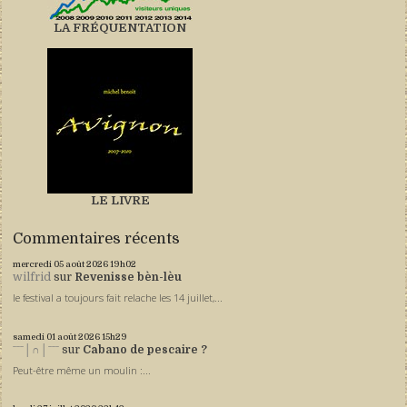
LA FRÉQUENTATION
LE LIVRE
Commentaires récents
mercredi 05
août 2026
19h02
wilfrid
sur
Revenisse bèn-lèu
le festival a toujours fait relache les 14 juillet,...
samedi 01
août 2026
15h29
ˉˉˉ│∩│ˉˉˉ
sur
Cabano de pescaire ?
Peut-être même un moulin :...