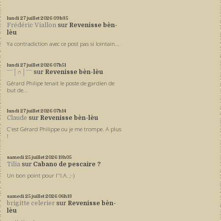
lundi 27
juillet 2026
09h35
Frédéric Viallon
sur
Revenisse bèn-
lèu
Ya contradiction avec ce post pas si lointain...
lundi 27
juillet 2026
07h51
ˉˉˉ│∩│ˉˉˉ
sur
Revenisse bèn-lèu
Gérard Philipe tenait le poste de gardien de
but de...
lundi 27
juillet 2026
07h14
Claude
sur
Revenisse bèn-lèu
C'est Gérard Philippe ou je me trompe. A plus
!
samedi 25
juillet 2026
13h05
Tilia
sur
Cabano de pescaire ?
Un bon point pour l''I.A. ;-)
samedi 25
juillet 2026
06h13
brigitte celerier
sur
Revenisse bèn-
lèu