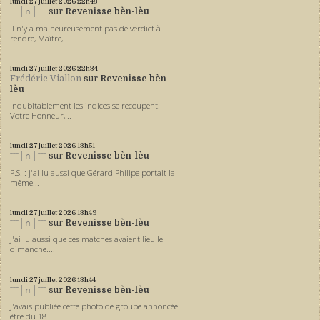
lundi 27
juillet 2026
22h43
ˉˉˉ│∩│ˉˉˉ
sur
Revenisse bèn-lèu
Il n'y a malheureusement pas de verdict à
rendre, Maître,...
lundi 27
juillet 2026
22h34
Frédéric Viallon
sur
Revenisse bèn-
lèu
Indubitablement les indices se recoupent.
Votre Honneur,...
lundi 27
juillet 2026
13h51
ˉˉˉ│∩│ˉˉˉ
sur
Revenisse bèn-lèu
P.S. : j'ai lu aussi que Gérard Philipe portait la
même...
lundi 27
juillet 2026
13h49
ˉˉˉ│∩│ˉˉˉ
sur
Revenisse bèn-lèu
J'ai lu aussi que ces matches avaient lieu le
dimanche....
lundi 27
juillet 2026
13h44
ˉˉˉ│∩│ˉˉˉ
sur
Revenisse bèn-lèu
J'avais publiée cette photo de groupe annoncée
être du 18...