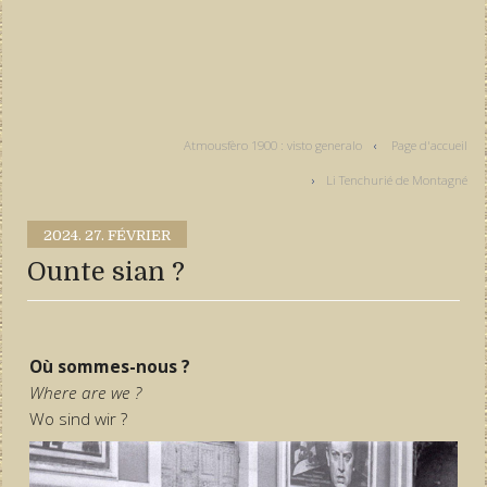
Atmousfèro 1900 : visto generalo
Page d'accueil
Li Tenchurié de Montagné
2024.
27. FÉVRIER
Ounte sian ?
Où sommes-nous ?
Where are we ?
Wo sind wir ?