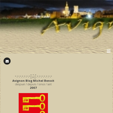
̪ ̪ ̪
͆ ̵ ͆ ̵ ͆ ̵ ͆ ̵ ͆ ̵ ͆ ̵ ͆ │∩│ ̵ ͆ ̵ ͆ ̵ ͆ ̵ ͆ ̵ ͆ ̵ ͆ ̵ ͆
Avignon Blog Michel Benoit
despuei / depuis / since / seit
2007