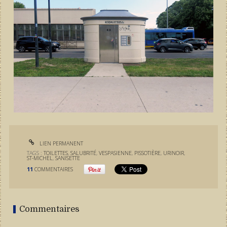
LIEN PERMANENT
TAGS :
TOILETTES
,
SALUBRITÉ
,
VESPASIENNE
,
PISSOTIÈRE
,
URINOIR
,
ST-MICHEL
,
SANISETTE
11
COMMENTAIRES
Commentaires