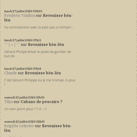
lundi 27
juillet 2026
09h35
Frédéric Viallon
sur
Revenisse bèn-
lèu
Ya contradiction avec ce post pas si lointain...
lundi 27
juillet 2026
07h51
ˉˉˉ│∩│ˉˉˉ
sur
Revenisse bèn-lèu
Gérard Philipe tenait le poste de gardien de
but de...
lundi 27
juillet 2026
07h14
Claude
sur
Revenisse bèn-lèu
C'est Gérard Philippe ou je me trompe. A plus
!
samedi 25
juillet 2026
13h05
Tilia
sur
Cabano de pescaire ?
Un bon point pour l''I.A. ;-)
samedi 25
juillet 2026
06h13
brigitte celerier
sur
Revenisse bèn-
lèu