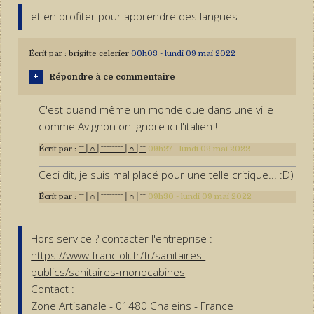
et en profiter pour apprendre des langues
Écrit par :
brigitte celerier
00h03
-
lundi 09
mai 2022
Répondre à ce commentaire
C'est quand même un monde que dans une ville
comme Avignon on ignore ici l'italien !
Écrit par :
ˉˉ│∩│ˉˉˉˉˉˉˉˉ│∩│ˉˉ
09h27
-
lundi 09
mai 2022
Ceci dit, je suis mal placé pour une telle critique... :D)
Écrit par :
ˉˉ│∩│ˉˉˉˉˉˉˉˉ│∩│ˉˉ
09h30
-
lundi 09
mai 2022
Hors service ? contacter l'entreprise :
https://www.francioli.fr/fr/sanitaires-
publics/sanitaires-monocabines
Contact :
Zone Artisanale - 01480 Chaleins - France