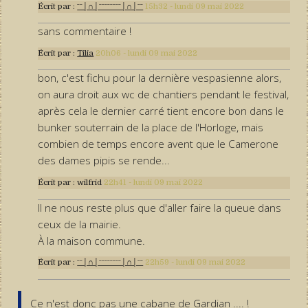
Écrit par :
ˉˉ│∩│ˉˉˉˉˉˉˉˉ│∩│ˉˉ
15h32
-
lundi 09
mai 2022
sans commentaire !
Écrit par :
Tilia
20h06
-
lundi 09
mai 2022
bon, c'est fichu pour la dernière vespasienne alors,
on aura droit aux wc de chantiers pendant le festival,
après cela le dernier carré tient encore bon dans le
bunker souterrain de la place de l'Horloge, mais
combien de temps encore avent que le Camerone
des dames pipis se rende...
Écrit par :
wilfrid
22h41
-
lundi 09
mai 2022
Il ne nous reste plus que d'aller faire la queue dans
ceux de la mairie.
À la maison commune.
Écrit par :
ˉˉ│∩│ˉˉˉˉˉˉˉˉ│∩│ˉˉ
22h59
-
lundi 09
mai 2022
Ce n'est donc pas une cabane de Gardian .... !