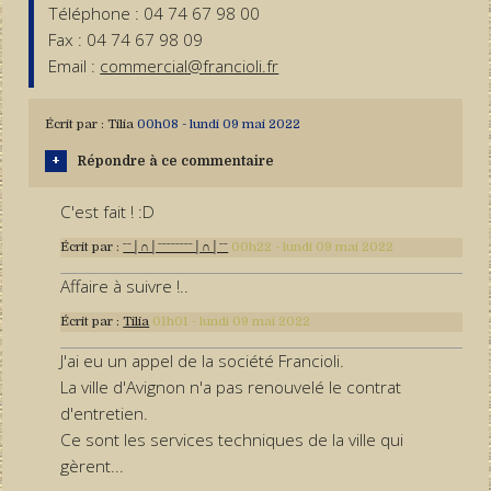
Téléphone : 04 74 67 98 00
Fax : 04 74 67 98 09
Email :
commercial@francioli.fr
Écrit par :
Tilia
00h08
-
lundi 09
mai 2022
Répondre à ce commentaire
C'est fait ! :D
Écrit par :
ˉˉ│∩│ˉˉˉˉˉˉˉˉ│∩│ˉˉ
00h22
-
lundi 09
mai 2022
Affaire à suivre !..
Écrit par :
Tilia
01h01
-
lundi 09
mai 2022
J'ai eu un appel de la société Francioli.
La ville d'Avignon n'a pas renouvelé le contrat
d'entretien.
Ce sont les services techniques de la ville qui
gèrent...