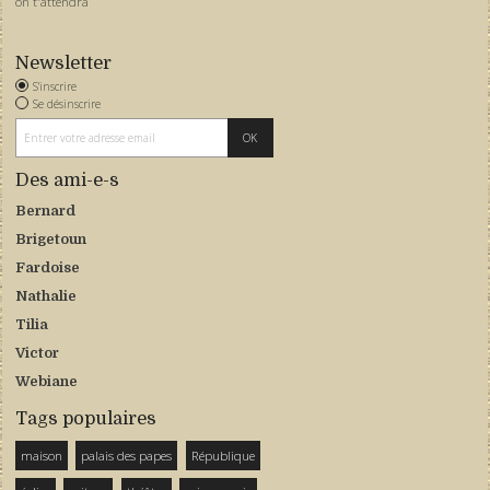
on t'attendra
Newsletter
S'inscrire
Se désinscrire
Des ami-e-s
Bernard
Brigetoun
Fardoise
Nathalie
Tilia
Victor
Webiane
Tags populaires
maison
palais des papes
République