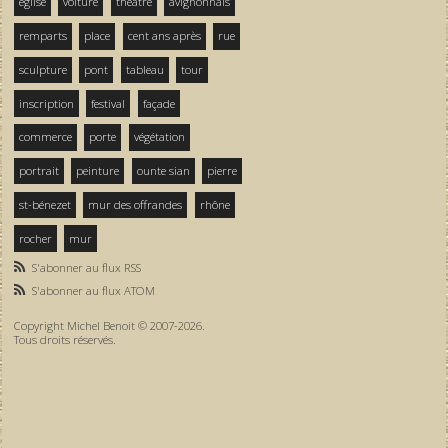
église
voiture
théâtre
avignonnais
remparts
place
cent ans après
rue
sculpture
pont
tableau
tour
inscription
festival
façade
commerce
porte
végétation
portrait
peinture
ounte sian
pierre
st-bénezet
mur des offrandes
rhône
rocher
mur
S'abonner au flux RSS
S'abonner au flux ATOM
Copyright Michel Benoit © 2007-2026.
Tous droits réservés.