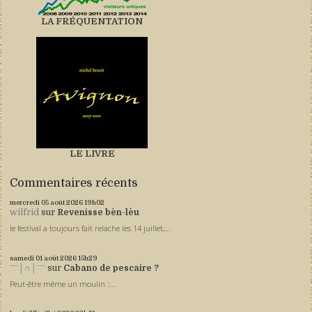
LA FRÉQUENTATION
LE LIVRE
Commentaires récents
mercredi 05
août 2026
19h02
wilfrid
sur
Revenisse bèn-lèu
le festival a toujours fait relache les 14 juillet,...
samedi 01
août 2026
15h29
ˉˉˉ│∩│ˉˉˉ
sur
Cabano de pescaire ?
Peut-être même un moulin :...