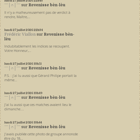
lundi 27
juillet 2026
22h43
ˉˉˉ│∩│ˉˉˉ
sur
Revenisse bèn-lèu
Il n'y a malheureusement pas de verdict à
rendre, Maître,...
lundi 27
juillet 2026
22h34
Frédéric Viallon
sur
Revenisse bèn-
lèu
Indubitablement les indices se recoupent.
Votre Honneur,...
lundi 27
juillet 2026
13h51
ˉˉˉ│∩│ˉˉˉ
sur
Revenisse bèn-lèu
P.S. : j'ai lu aussi que Gérard Philipe portait la
même...
lundi 27
juillet 2026
13h49
ˉˉˉ│∩│ˉˉˉ
sur
Revenisse bèn-lèu
J'ai lu aussi que ces matches avaient lieu le
dimanche....
lundi 27
juillet 2026
13h44
ˉˉˉ│∩│ˉˉˉ
sur
Revenisse bèn-lèu
J'avais publiée cette photo de groupe annoncée
être du 18...