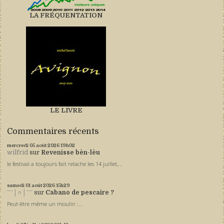
LA FRÉQUENTATION
LE LIVRE
Commentaires récents
mercredi 05
août 2026
19h02
wilfrid
sur
Revenisse bèn-lèu
le festival a toujours fait relache les 14 juillet,...
samedi 01
août 2026
15h29
ˉˉˉ│∩│ˉˉˉ
sur
Cabano de pescaire ?
Peut-être même un moulin :...