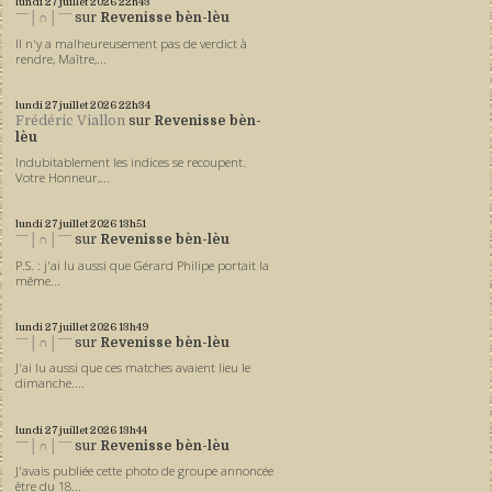
lundi 27
juillet 2026
22h43
ˉˉˉ│∩│ˉˉˉ
sur
Revenisse bèn-lèu
Il n'y a malheureusement pas de verdict à
rendre, Maître,...
lundi 27
juillet 2026
22h34
Frédéric Viallon
sur
Revenisse bèn-
lèu
Indubitablement les indices se recoupent.
Votre Honneur,...
lundi 27
juillet 2026
13h51
ˉˉˉ│∩│ˉˉˉ
sur
Revenisse bèn-lèu
P.S. : j'ai lu aussi que Gérard Philipe portait la
même...
lundi 27
juillet 2026
13h49
ˉˉˉ│∩│ˉˉˉ
sur
Revenisse bèn-lèu
J'ai lu aussi que ces matches avaient lieu le
dimanche....
lundi 27
juillet 2026
13h44
ˉˉˉ│∩│ˉˉˉ
sur
Revenisse bèn-lèu
J'avais publiée cette photo de groupe annoncée
être du 18...