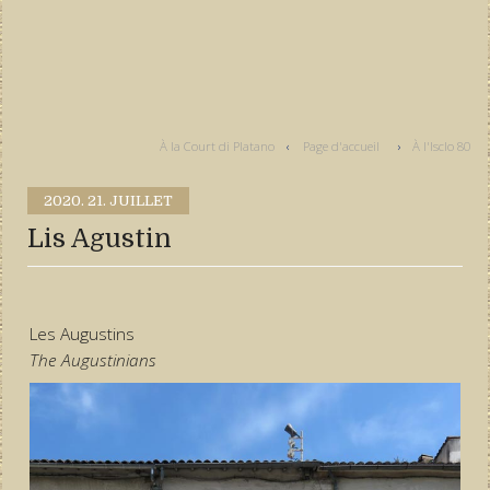
À la Court di Platano
Page d'accueil
À l'Isclo 80
2020.
21. JUILLET
Lis Agustin
Les Augustins
The Augustinians