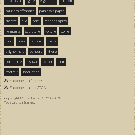
st-bénezet
église
végétation
maison
mur des offrandes
palais des papes
théâtre
rue
pont
cent ans après
remparts
sculpture
voiture
porte
tour
place
tableau
pierre
avignonnais
peinture
rhône
commerce
festival
rocher
mur
portrait
inscription
S'abonner au flux RSS
S'abonner au flux ATOM
Copyright Michel Benoit © 2007-2026.
Tous droits réservés.