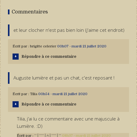
Commentaires
et leur clocher n'est pas bien loin (j'aime cet endroit)
Écrit par :
brigitte celerier
00h07
-
mardi 21
juillet 2020
Répondre à ce commentaire
Auguste lumière et pas un chat, c'est reposant !
Écrit par :
Tilia
00h54
-
mardi 21
juillet 2020
Répondre à ce commentaire
Tilia, j'ai lu ce commentaire avec une majuscule à
Lumière. :D)
Écrit par :
ˉˉ│ˉˉˉˉ│∩│ˉˉˉˉ│ˉˉ
08h37
-
mardi 21
juillet 2020