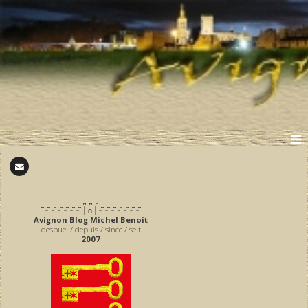
̪ ̪ ̪
͆ ̵ ͆ ̵ ͆ ̵ ͆ ̵ ͆ ̵ ͆ ̵ ͆ │∩│ ̵ ͆ ̵ ͆ ̵ ͆ ̵ ͆ ̵ ͆ ̵ ͆ ̵ ͆
Avignon Blog Michel Benoit
despuei / depuis / since / seit
2007