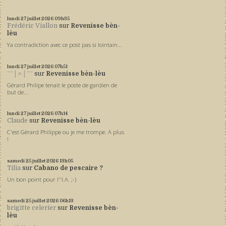
lundi 27
juillet 2026
09h35
Frédéric Viallon
sur
Revenisse bèn-
lèu
Ya contradiction avec ce post pas si lointain...
lundi 27
juillet 2026
07h51
ˉˉˉ│∩│ˉˉˉ
sur
Revenisse bèn-lèu
Gérard Philipe tenait le poste de gardien de
but de...
lundi 27
juillet 2026
07h14
Claude
sur
Revenisse bèn-lèu
C'est Gérard Philippe ou je me trompe. A plus
!
samedi 25
juillet 2026
13h05
Tilia
sur
Cabano de pescaire ?
Un bon point pour l''I.A. ;-)
samedi 25
juillet 2026
06h13
brigitte celerier
sur
Revenisse bèn-
lèu