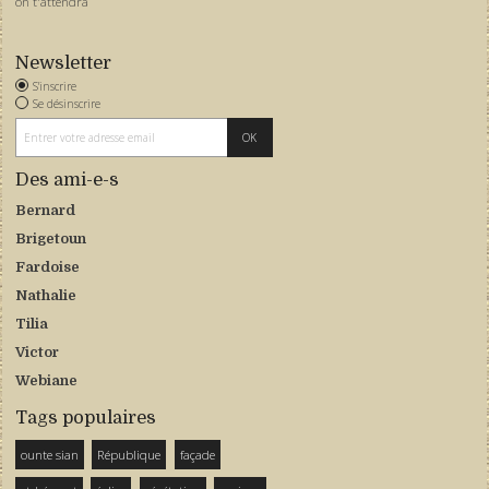
on t'attendra
Newsletter
S'inscrire
Se désinscrire
Des ami-e-s
Bernard
Brigetoun
Fardoise
Nathalie
Tilia
Victor
Webiane
Tags populaires
ounte sian
République
façade