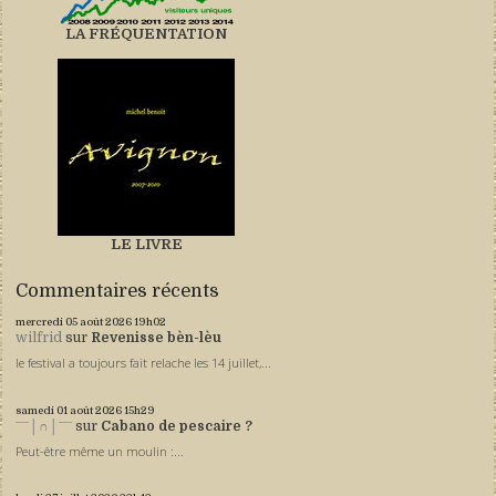
LA FRÉQUENTATION
LE LIVRE
Commentaires récents
mercredi 05
août 2026
19h02
wilfrid
sur
Revenisse bèn-lèu
le festival a toujours fait relache les 14 juillet,...
samedi 01
août 2026
15h29
ˉˉˉ│∩│ˉˉˉ
sur
Cabano de pescaire ?
Peut-être même un moulin :...