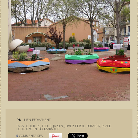
LIEN PERMANENT
TAGS :
CULTURE
,
ÉCOLE
,
JARDIN
,
JUVER
,
PERSIL
,
POTAGER
,
PLACE
,
LOUIS-GASTIN
,
POUZARAQUE
5
COMMENTAIRES