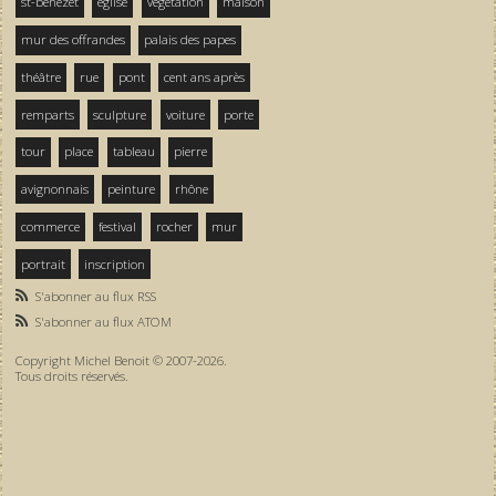
st-bénezet
église
végétation
maison
mur des offrandes
palais des papes
théâtre
rue
pont
cent ans après
remparts
sculpture
voiture
porte
tour
place
tableau
pierre
avignonnais
peinture
rhône
commerce
festival
rocher
mur
portrait
inscription
S'abonner au flux RSS
S'abonner au flux ATOM
Copyright Michel Benoit © 2007-2026.
Tous droits réservés.