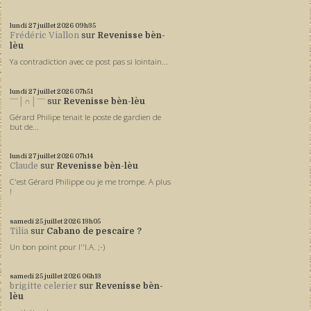
lundi 27
juillet 2026
09h35
Frédéric Viallon
sur
Revenisse bèn-
lèu
Ya contradiction avec ce post pas si lointain...
lundi 27
juillet 2026
07h51
ˉˉˉ│∩│ˉˉˉ
sur
Revenisse bèn-lèu
Gérard Philipe tenait le poste de gardien de
but de...
lundi 27
juillet 2026
07h14
Claude
sur
Revenisse bèn-lèu
C'est Gérard Philippe ou je me trompe. A plus
!
samedi 25
juillet 2026
13h05
Tilia
sur
Cabano de pescaire ?
Un bon point pour l''I.A. ;-)
samedi 25
juillet 2026
06h13
brigitte celerier
sur
Revenisse bèn-
lèu