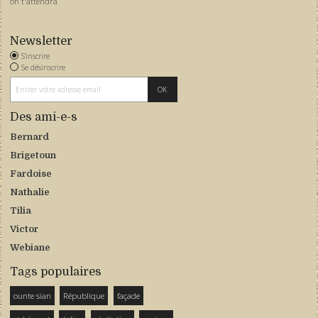
on t'attendra
Newsletter
S'inscrire
Se désinscrire
Des ami-e-s
Bernard
Brigetoun
Fardoise
Nathalie
Tilia
Victor
Webiane
Tags populaires
ounte sian
République
façade