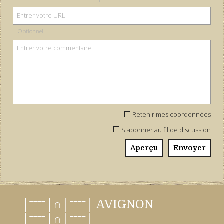
Optionnel
Retenir mes coordonnées
S'abonner au fil de discussion
│ˉˉˉˉ│∩│ˉˉˉˉ│ AVIGNON
│ˉˉˉˉ│∩│ˉˉˉˉ│