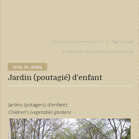
Cènt an après la caserno Sant-Ro
Page d'accueil
Sieissanto-sièis an après carriero Charruio
2016.
10. AVRIL
Jardin (poutagié) d'enfant
Jardins (potagers) d'enfants
Children's (vegetable) gardens