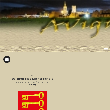
̪ ̪ ̪
͆ ̵ ͆ ̵ ͆ ̵ ͆ ̵ ͆ ̵ ͆ ̵ ͆ │∩│ ̵ ͆ ̵ ͆ ̵ ͆ ̵ ͆ ̵ ͆ ̵ ͆ ̵ ͆
Avignon Blog Michel Benoit
despuei / depuis / since / seit
2007