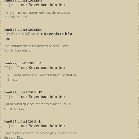
lundi 27
juillet 2026
22h43
ˉˉˉ│∩│ˉˉˉ
sur
Revenisse bèn-lèu
Il n'y a malheureusement pas de verdict à
rendre, Maître,...
lundi 27
juillet 2026
22h34
Frédéric Viallon
sur
Revenisse bèn-
lèu
Indubitablement les indices se recoupent.
Votre Honneur,...
lundi 27
juillet 2026
13h51
ˉˉˉ│∩│ˉˉˉ
sur
Revenisse bèn-lèu
P.S. : j'ai lu aussi que Gérard Philipe portait la
même...
lundi 27
juillet 2026
13h49
ˉˉˉ│∩│ˉˉˉ
sur
Revenisse bèn-lèu
J'ai lu aussi que ces matches avaient lieu le
dimanche....
lundi 27
juillet 2026
13h44
ˉˉˉ│∩│ˉˉˉ
sur
Revenisse bèn-lèu
J'avais publiée cette photo de groupe annoncée
être du 18...