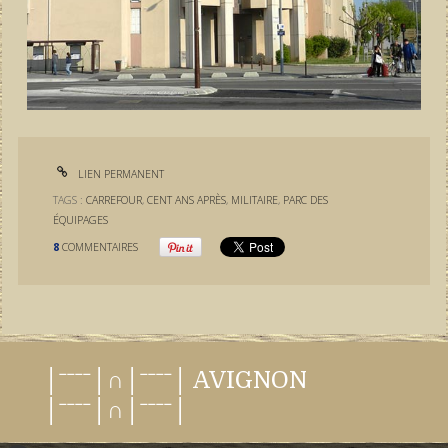
LIEN PERMANENT
TAGS :
CARREFOUR
,
CENT ANS APRÈS
,
MILITAIRE
,
PARC DES
ÉQUIPAGES
8
COMMENTAIRES
│ˉˉˉˉ│∩│ˉˉˉˉ│ AVIGNON
│ˉˉˉˉ│∩│ˉˉˉˉ│