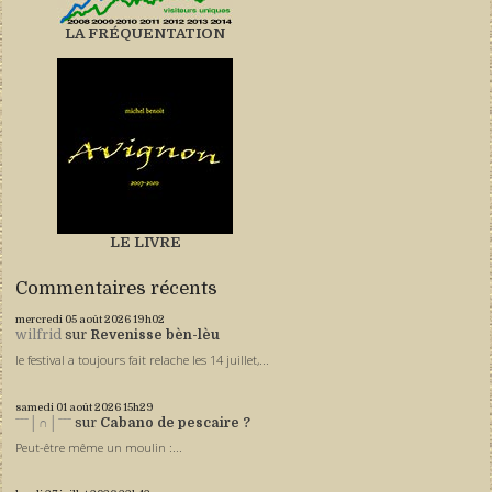
LA FRÉQUENTATION
LE LIVRE
Commentaires récents
mercredi 05
août 2026
19h02
wilfrid
sur
Revenisse bèn-lèu
le festival a toujours fait relache les 14 juillet,...
samedi 01
août 2026
15h29
ˉˉˉ│∩│ˉˉˉ
sur
Cabano de pescaire ?
Peut-être même un moulin :...