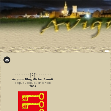
̪ ̪ ̪
͆ ̵ ͆ ̵ ͆ ̵ ͆ ̵ ͆ ̵ ͆ ̵ ͆ │∩│ ̵ ͆ ̵ ͆ ̵ ͆ ̵ ͆ ̵ ͆ ̵ ͆ ̵ ͆
Avignon Blog Michel Benoit
despuei / depuis / since / seit
2007