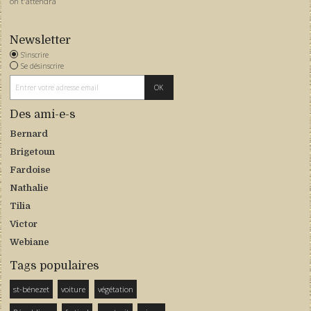
on t'attendra
Newsletter
S'inscrire
Se désinscrire
Des ami-e-s
Bernard
Brigetoun
Fardoise
Nathalie
Tilia
Victor
Webiane
Tags populaires
st-bénezet
voiture
végétation