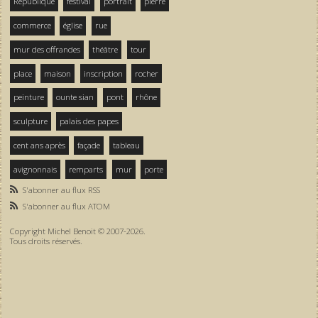
République
festival
portrait
pierre
commerce
église
rue
mur des offrandes
théâtre
tour
place
maison
inscription
rocher
peinture
ounte sian
pont
rhône
sculpture
palais des papes
cent ans après
façade
tableau
avignonnais
remparts
mur
porte
S'abonner au flux RSS
S'abonner au flux ATOM
Copyright Michel Benoit © 2007-2026.
Tous droits réservés.