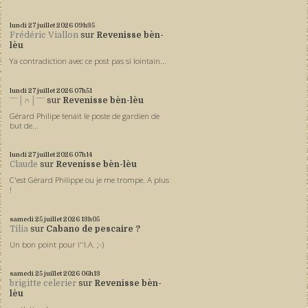
lundi 27
juillet 2026
09h35
Frédéric Viallon
sur
Revenisse bèn-
lèu
Ya contradiction avec ce post pas si lointain...
lundi 27
juillet 2026
07h51
ˉˉˉ│∩│ˉˉˉ
sur
Revenisse bèn-lèu
Gérard Philipe tenait le poste de gardien de
but de...
lundi 27
juillet 2026
07h14
Claude
sur
Revenisse bèn-lèu
C'est Gérard Philippe ou je me trompe. A plus
!
samedi 25
juillet 2026
13h05
Tilia
sur
Cabano de pescaire ?
Un bon point pour l''I.A. ;-)
samedi 25
juillet 2026
06h13
brigitte celerier
sur
Revenisse bèn-
lèu