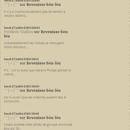
lundi 27
juillet 2026
22h43
ˉˉˉ│∩│ˉˉˉ
sur
Revenisse bèn-lèu
Il n'y a malheureusement pas de verdict à
rendre, Maître,...
lundi 27
juillet 2026
22h34
Frédéric Viallon
sur
Revenisse bèn-
lèu
Indubitablement les indices se recoupent.
Votre Honneur,...
lundi 27
juillet 2026
13h51
ˉˉˉ│∩│ˉˉˉ
sur
Revenisse bèn-lèu
P.S. : j'ai lu aussi que Gérard Philipe portait la
même...
lundi 27
juillet 2026
13h49
ˉˉˉ│∩│ˉˉˉ
sur
Revenisse bèn-lèu
J'ai lu aussi que ces matches avaient lieu le
dimanche....
lundi 27
juillet 2026
13h44
ˉˉˉ│∩│ˉˉˉ
sur
Revenisse bèn-lèu
J'avais publiée cette photo de groupe annoncée
être du 18...