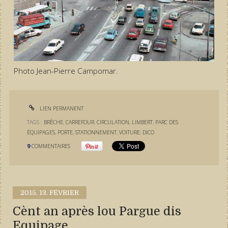
Photo Jean-Pierre Campomar.
LIEN PERMANENT
TAGS :
BRÈCHE
,
CARREFOUR
,
CIRCULATION
,
LIMBERT
,
PARC DES
ÉQUIPAGES
,
PORTE
,
STATIONNEMENT
,
VOITURE
,
DICO
9
COMMENTAIRES
2015.
13. FÉVRIER
Cènt an après lou Pargue dis
Equipage