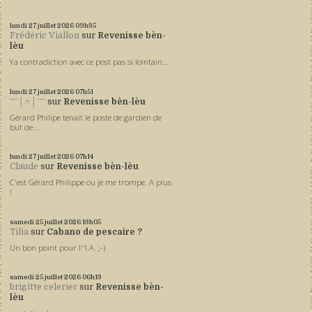
lundi 27
juillet 2026
09h35
Frédéric Viallon
sur
Revenisse bèn-
lèu
Ya contradiction avec ce post pas si lointain...
lundi 27
juillet 2026
07h51
ˉˉˉ│∩│ˉˉˉ
sur
Revenisse bèn-lèu
Gérard Philipe tenait le poste de gardien de
but de...
lundi 27
juillet 2026
07h14
Claude
sur
Revenisse bèn-lèu
C'est Gérard Philippe ou je me trompe. A plus
!
samedi 25
juillet 2026
13h05
Tilia
sur
Cabano de pescaire ?
Un bon point pour l''I.A. ;-)
samedi 25
juillet 2026
06h13
brigitte celerier
sur
Revenisse bèn-
lèu