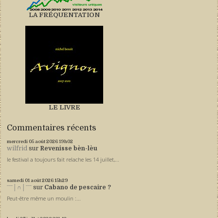
LA FRÉQUENTATION
LE LIVRE
Commentaires récents
mercredi 05
août 2026
19h02
wilfrid
sur
Revenisse bèn-lèu
le festival a toujours fait relache les 14 juillet,...
samedi 01
août 2026
15h29
ˉˉˉ│∩│ˉˉˉ
sur
Cabano de pescaire ?
Peut-être même un moulin :...