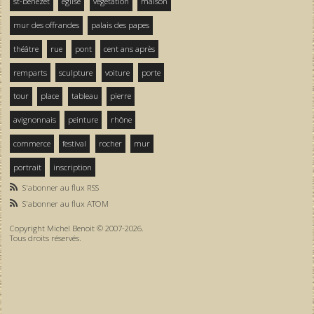
st-bénezet
église
végétation
maison
mur des offrandes
palais des papes
théâtre
rue
pont
cent ans après
remparts
sculpture
voiture
porte
tour
place
tableau
pierre
avignonnais
peinture
rhône
commerce
festival
rocher
mur
portrait
inscription
S'abonner au flux RSS
S'abonner au flux ATOM
Copyright Michel Benoit © 2007-2026.
Tous droits réservés.