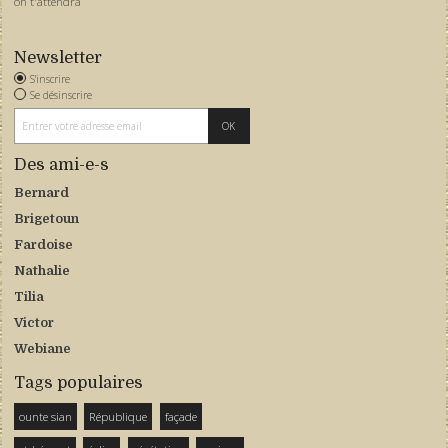
on t'attendra
Newsletter
S'inscrire
Se désinscrire
Des ami-e-s
Bernard
Brigetoun
Fardoise
Nathalie
Tilia
Victor
Webiane
Tags populaires
ounte sian
République
façade