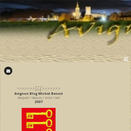
̪ ̪ ̪
͆ ̵ ͆ ̵ ͆ ̵ ͆ ̵ ͆ ̵ ͆ ̵ ͆ │∩│ ̵ ͆ ̵ ͆ ̵ ͆ ̵ ͆ ̵ ͆ ̵ ͆ ̵ ͆
Avignon Blog Michel Benoit
despuei / depuis / since / seit
2007