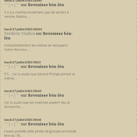
lundi 27
juillet 2026
22h43
ˉˉˉ│∩│ˉˉˉ
sur
Revenisse bèn-lèu
Il n'y a malheureusement pas de verdict à
rendre, Maître,...
lundi 27
juillet 2026
22h34
Frédéric Viallon
sur
Revenisse bèn-
lèu
Indubitablement les indices se recoupent.
Votre Honneur,...
lundi 27
juillet 2026
13h51
ˉˉˉ│∩│ˉˉˉ
sur
Revenisse bèn-lèu
P.S. : j'ai lu aussi que Gérard Philipe portait la
même...
lundi 27
juillet 2026
13h49
ˉˉˉ│∩│ˉˉˉ
sur
Revenisse bèn-lèu
J'ai lu aussi que ces matches avaient lieu le
dimanche....
lundi 27
juillet 2026
13h44
ˉˉˉ│∩│ˉˉˉ
sur
Revenisse bèn-lèu
J'avais publiée cette photo de groupe annoncée
être du 18...