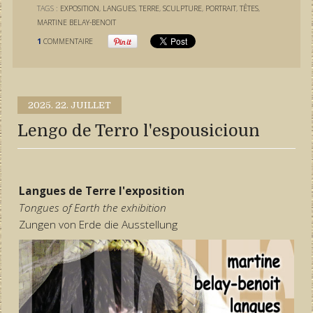
TAGS :
EXPOSITION
,
LANGUES
,
TERRE
,
SCULPTURE
,
PORTRAIT
,
TÊTES
,
MARTINE BELAY-BENOIT
1
COMMENTAIRE
2025.
22. JUILLET
Lengo de Terro l'espousicioun
Langues de Terre l'exposition
Tongues of Earth the exhibition
Zungen von Erde die Ausstellung