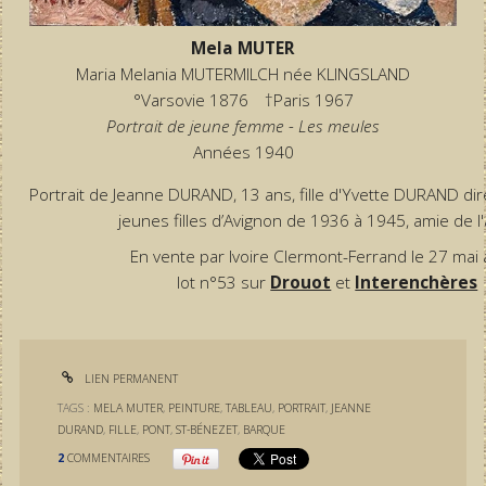
Mela MUTER
Maria Melania MUTERMILCH née KLINGSLAND
°Varsovie 1876 †Paris 1967
Portrait de jeune femme - Les meules
Années 1940
Portrait de Jeanne DURAND, 13 ans, fille d'Yvette DURAND dir
jeunes filles d’Avignon de 1936 à 1945, amie de l'a
En vente par Ivoire Clermont-Ferrand le 27 mai
lot n°53 sur
Drouot
et
Interenchères
LIEN PERMANENT
TAGS :
MELA MUTER
,
PEINTURE
,
TABLEAU
,
PORTRAIT
,
JEANNE
DURAND
,
FILLE
,
PONT
,
ST-BÉNEZET
,
BARQUE
2
COMMENTAIRES