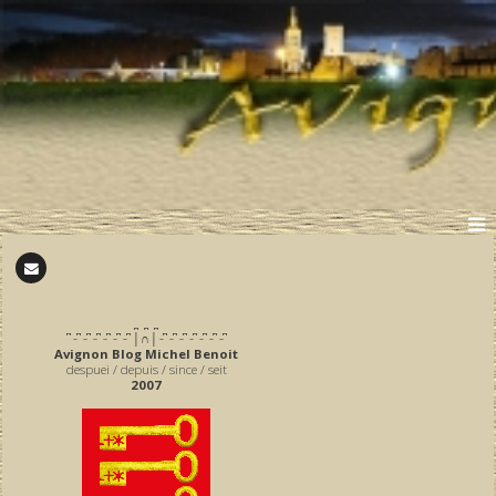
̪ ̪ ̪
͆ ̵ ͆ ̵ ͆ ̵ ͆ ̵ ͆ ̵ ͆ ̵ ͆ │∩│ ̵ ͆ ̵ ͆ ̵ ͆ ̵ ͆ ̵ ͆ ̵ ͆ ̵ ͆
Avignon Blog Michel Benoit
despuei / depuis / since / seit
2007