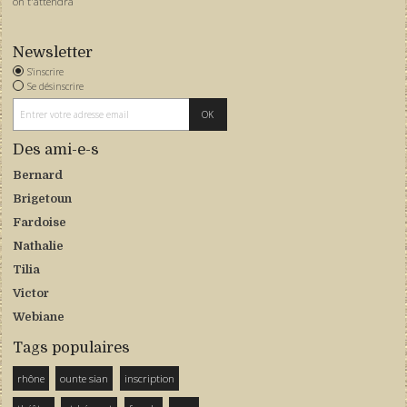
on t'attendra
Newsletter
S'inscrire
Se désinscrire
Des ami-e-s
Bernard
Brigetoun
Fardoise
Nathalie
Tilia
Victor
Webiane
Tags populaires
rhône
ounte sian
inscription