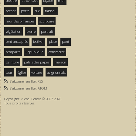
théâtre
st-bénezet
façade
mur
rocher
porte
rue
tableau
mur des offrandes
sculpture
végétation
pierre
portrait
cent ans après
festival
place
pont
remparts
République
commerce
peinture
palais des papes
maison
tour
église
voiture
avignonnais
S'abonner au flux RSS
S'abonner au flux ATOM
Copyright Michel Benoit © 2007-2026.
Tous droits réservés.