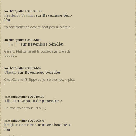
lundi 27
juillet 2026
09h35
Frédéric Viallon
sur
Revenisse bèn-
lèu
Ya contradiction avec ce post pas si lointain...
lundi 27
juillet 2026
07h51
ˉˉˉ│∩│ˉˉˉ
sur
Revenisse bèn-lèu
Gérard Philipe tenait le poste de gardien de
but de...
lundi 27
juillet 2026
07h14
Claude
sur
Revenisse bèn-lèu
C'est Gérard Philippe ou je me trompe. A plus
!
samedi 25
juillet 2026
13h05
Tilia
sur
Cabano de pescaire ?
Un bon point pour l''I.A. ;-)
samedi 25
juillet 2026
06h13
brigitte celerier
sur
Revenisse bèn-
lèu