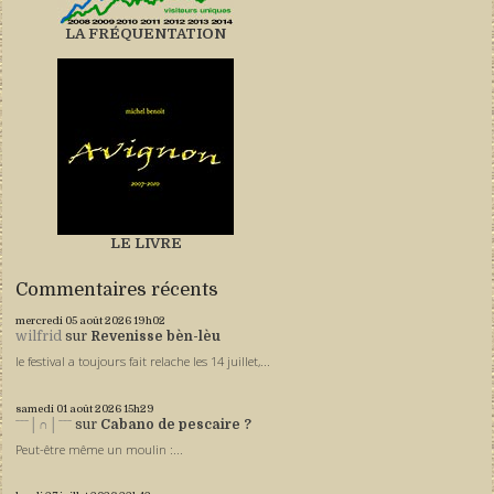
LA FRÉQUENTATION
LE LIVRE
Commentaires récents
mercredi 05
août 2026
19h02
wilfrid
sur
Revenisse bèn-lèu
le festival a toujours fait relache les 14 juillet,...
samedi 01
août 2026
15h29
ˉˉˉ│∩│ˉˉˉ
sur
Cabano de pescaire ?
Peut-être même un moulin :...