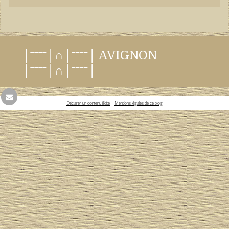
│ˉˉˉˉ│∩│ˉˉˉˉ│ AVIGNON
│ˉˉˉˉ│∩│ˉˉˉˉ│
Déclarer un contenu illicite
|
Mentions légales de ce blog