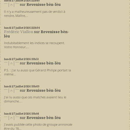
lundi 27
juillet 2026
22h43
ˉˉˉ│∩│ˉˉˉ
sur
Revenisse bèn-lèu
Il n'y a malheureusement pas de verdict à
rendre, Maître,...
lundi 27
juillet 2026
22h34
Frédéric Viallon
sur
Revenisse bèn-
lèu
Indubitablement les indices se recoupent.
Votre Honneur,...
lundi 27
juillet 2026
13h51
ˉˉˉ│∩│ˉˉˉ
sur
Revenisse bèn-lèu
P.S. : j'ai lu aussi que Gérard Philipe portait la
même...
lundi 27
juillet 2026
13h49
ˉˉˉ│∩│ˉˉˉ
sur
Revenisse bèn-lèu
J'ai lu aussi que ces matches avaient lieu le
dimanche....
lundi 27
juillet 2026
13h44
ˉˉˉ│∩│ˉˉˉ
sur
Revenisse bèn-lèu
J'avais publiée cette photo de groupe annoncée
être du 18...