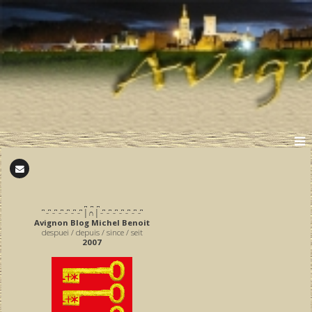
̪ ̪ ̪
͆ ̵ ͆ ̵ ͆ ̵ ͆ ̵ ͆ ̵ ͆ ̵ ͆ │∩│ ̵ ͆ ̵ ͆ ̵ ͆ ̵ ͆ ̵ ͆ ̵ ͆ ̵ ͆
Avignon Blog Michel Benoit
despuei / depuis / since / seit
2007