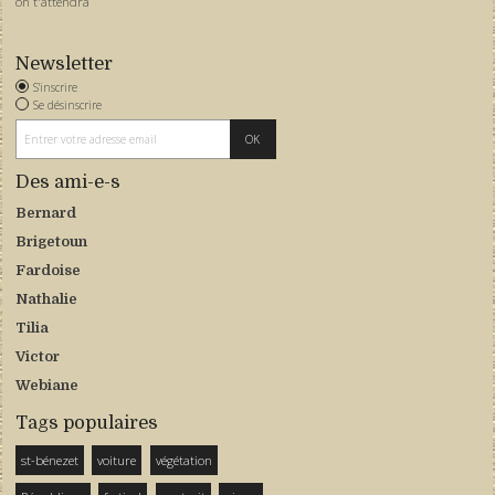
on t'attendra
Newsletter
S'inscrire
Se désinscrire
Des ami-e-s
Bernard
Brigetoun
Fardoise
Nathalie
Tilia
Victor
Webiane
Tags populaires
st-bénezet
voiture
végétation