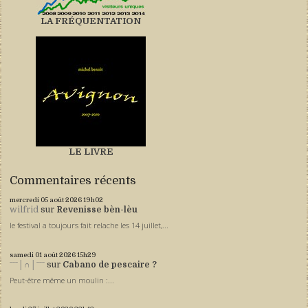
LA FRÉQUENTATION
LE LIVRE
Commentaires récents
mercredi 05
août 2026
19h02
wilfrid
sur
Revenisse bèn-lèu
le festival a toujours fait relache les 14 juillet,...
samedi 01
août 2026
15h29
ˉˉˉ│∩│ˉˉˉ
sur
Cabano de pescaire ?
Peut-être même un moulin :...