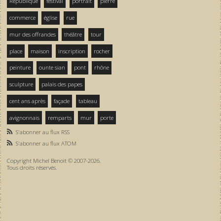
République
festival
portrait
pierre
commerce
église
rue
mur des offrandes
théâtre
tour
place
maison
inscription
rocher
peinture
ounte sian
pont
rhône
sculpture
palais des papes
cent ans après
façade
tableau
avignonnais
remparts
mur
porte
S'abonner au flux RSS
S'abonner au flux ATOM
Copyright Michel Benoit © 2007-2026.
Tous droits réservés.