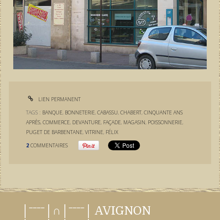
LIEN PERMANENT
TAGS :
BANQUE
,
BONNETERIE
,
CABASSU
,
CHABERT
,
CINQUANTE ANS
APRÈS
,
COMMERCE
,
DEVANTURE
,
FAÇADE
,
MAGASIN
,
POISSONNERIE
,
PUGET DE BARBENTANE
,
VITRINE
,
FÉLIX
2
COMMENTAIRES
│ˉˉˉˉ│∩│ˉˉˉˉ│ AVIGNON