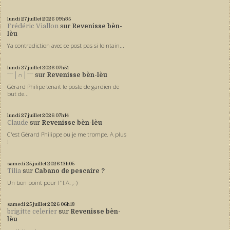
lundi 27
juillet 2026
09h35
Frédéric Viallon
sur
Revenisse bèn-
lèu
Ya contradiction avec ce post pas si lointain...
lundi 27
juillet 2026
07h51
ˉˉˉ│∩│ˉˉˉ
sur
Revenisse bèn-lèu
Gérard Philipe tenait le poste de gardien de
but de...
lundi 27
juillet 2026
07h14
Claude
sur
Revenisse bèn-lèu
C'est Gérard Philippe ou je me trompe. A plus
!
samedi 25
juillet 2026
13h05
Tilia
sur
Cabano de pescaire ?
Un bon point pour l''I.A. ;-)
samedi 25
juillet 2026
06h13
brigitte celerier
sur
Revenisse bèn-
lèu