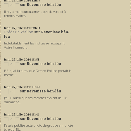
lundi 27
juillet 2026
22h43
ˉˉˉ│∩│ˉˉˉ
sur
Revenisse bèn-lèu
Il n'y a malheureusement pas de verdict à
rendre, Maître,...
lundi 27
juillet 2026
22h34
Frédéric Viallon
sur
Revenisse bèn-
lèu
Indubitablement les indices se recoupent.
Votre Honneur,...
lundi 27
juillet 2026
13h51
ˉˉˉ│∩│ˉˉˉ
sur
Revenisse bèn-lèu
P.S. : j'ai lu aussi que Gérard Philipe portait la
même...
lundi 27
juillet 2026
13h49
ˉˉˉ│∩│ˉˉˉ
sur
Revenisse bèn-lèu
J'ai lu aussi que ces matches avaient lieu le
dimanche....
lundi 27
juillet 2026
13h44
ˉˉˉ│∩│ˉˉˉ
sur
Revenisse bèn-lèu
J'avais publiée cette photo de groupe annoncée
être du 18...