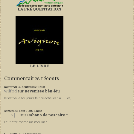
LA FRÉQUENTATION
LE LIVRE
Commentaires récents
mercredi 05
août 2026
19h02
wilfrid
sur
Revenisse bèn-lèu
le festival a toujours fait relache les 14 juillet,...
samedi 01
août 2026
15h29
ˉˉˉ│∩│ˉˉˉ
sur
Cabano de pescaire ?
Peut-être même un moulin :...