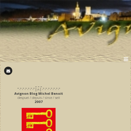
̪ ̪ ̪
͆ ̵ ͆ ̵ ͆ ̵ ͆ ̵ ͆ ̵ ͆ ̵ ͆ │∩│ ̵ ͆ ̵ ͆ ̵ ͆ ̵ ͆ ̵ ͆ ̵ ͆ ̵ ͆
Avignon Blog Michel Benoit
despuei / depuis / since / seit
2007