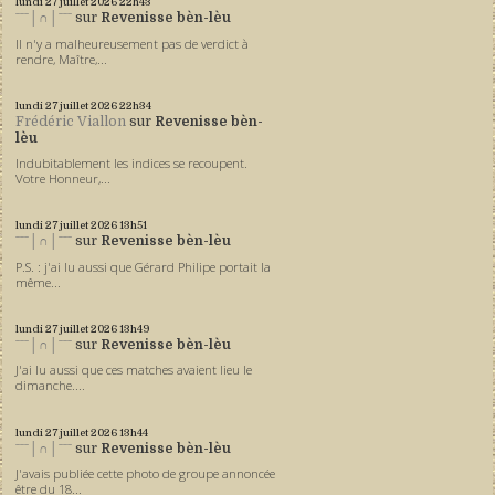
lundi 27
juillet 2026
22h43
ˉˉˉ│∩│ˉˉˉ
sur
Revenisse bèn-lèu
Il n'y a malheureusement pas de verdict à
rendre, Maître,...
lundi 27
juillet 2026
22h34
Frédéric Viallon
sur
Revenisse bèn-
lèu
Indubitablement les indices se recoupent.
Votre Honneur,...
lundi 27
juillet 2026
13h51
ˉˉˉ│∩│ˉˉˉ
sur
Revenisse bèn-lèu
P.S. : j'ai lu aussi que Gérard Philipe portait la
même...
lundi 27
juillet 2026
13h49
ˉˉˉ│∩│ˉˉˉ
sur
Revenisse bèn-lèu
J'ai lu aussi que ces matches avaient lieu le
dimanche....
lundi 27
juillet 2026
13h44
ˉˉˉ│∩│ˉˉˉ
sur
Revenisse bèn-lèu
J'avais publiée cette photo de groupe annoncée
être du 18...