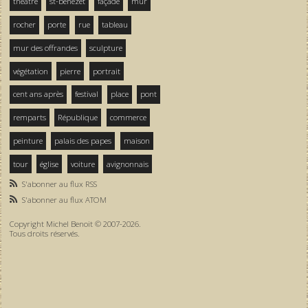
théâtre
st-bénezet
façade
mur
rocher
porte
rue
tableau
mur des offrandes
sculpture
végétation
pierre
portrait
cent ans après
festival
place
pont
remparts
République
commerce
peinture
palais des papes
maison
tour
église
voiture
avignonnais
S'abonner au flux RSS
S'abonner au flux ATOM
Copyright Michel Benoit © 2007-2026.
Tous droits réservés.