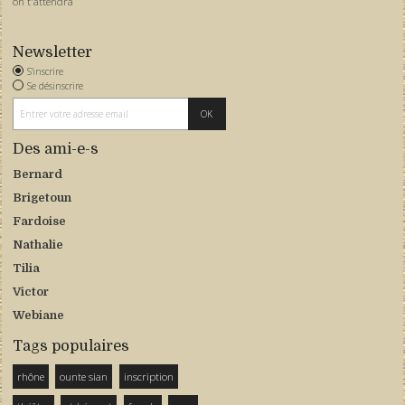
on t'attendra
Newsletter
S'inscrire
Se désinscrire
Des ami-e-s
Bernard
Brigetoun
Fardoise
Nathalie
Tilia
Victor
Webiane
Tags populaires
rhône
ounte sian
inscription