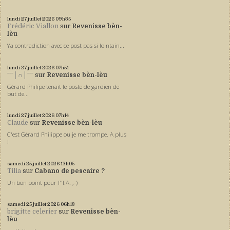
lundi 27
juillet 2026
09h35
Frédéric Viallon
sur
Revenisse bèn-
lèu
Ya contradiction avec ce post pas si lointain...
lundi 27
juillet 2026
07h51
ˉˉˉ│∩│ˉˉˉ
sur
Revenisse bèn-lèu
Gérard Philipe tenait le poste de gardien de
but de...
lundi 27
juillet 2026
07h14
Claude
sur
Revenisse bèn-lèu
C'est Gérard Philippe ou je me trompe. A plus
!
samedi 25
juillet 2026
13h05
Tilia
sur
Cabano de pescaire ?
Un bon point pour l''I.A. ;-)
samedi 25
juillet 2026
06h13
brigitte celerier
sur
Revenisse bèn-
lèu