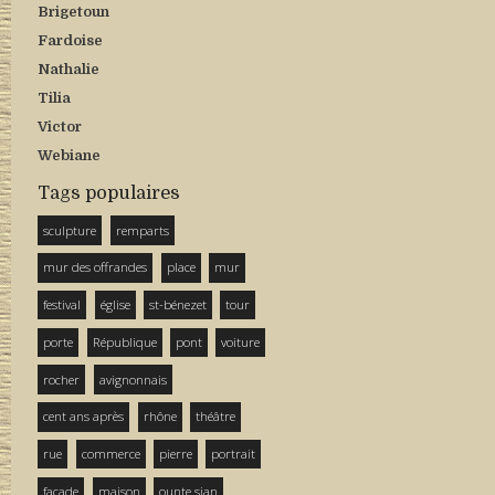
Brigetoun
Fardoise
Nathalie
Tilia
Victor
Webiane
Tags populaires
sculpture
remparts
mur des offrandes
place
mur
festival
église
st-bénezet
tour
porte
République
pont
voiture
rocher
avignonnais
cent ans après
rhône
théâtre
rue
commerce
pierre
portrait
façade
maison
ounte sian