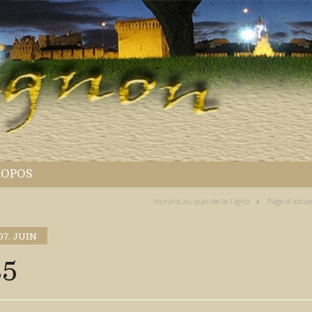
ROPOS
Hurard au quèi de la Ligno
Page d'accue
07. JUIN
85