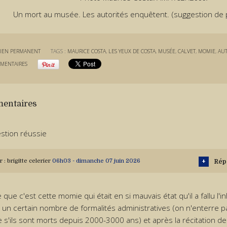
Un mort au musée. Les autorités enquêtent. (suggestion de 
IEN PERMANENT
TAGS :
MAURICE COSTA
,
LES YEUX DE COSTA
,
MUSÉE
,
CALVET
,
MOMIE
,
AUT
MENTAIRES
entaires
stion réussie
r :
brigitte celerier
06h03
-
dimanche 07
juin 2026
Rép
 que c'est cette momie qui était en si mauvais état qu'il a fallu l'
 un certain nombre de formalités administratives (on n'enterre 
s'ils sont morts depuis 2000-3000 ans) et après la récitation de