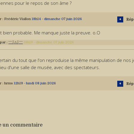
iennes pour le repos de son âme ?
r :
Frédéric Viallon
18h14
-
dimanche 07
juin 2026
Rép
t bien probable. Me manque juste la preuve. o.O
 par :
ˉˉˉ│∩│ˉˉˉ
18h19
-
dimanche 07
juin 2026
ertain du tout que l'on reproduise la même manipulation de nos jo
lieu d'une salle de musée, avec des spectateurs.
r :
hrms
12h19
-
lundi 08
juin 2026
Rép
e un commentaire