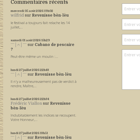
Commentaires récents
mercredi 05
août 2026
19h02
wilfrid
sur
Revenisse bèn-lèu
le festival a toujours fait relache les 14
juillet,...
samedi 01
août 2026
15h29
ˉˉˉ│∩│ˉˉˉ
sur
Cabano de pescaire
?
Peut-être même un moulin :...
lundi 27
juillet 2026
22h43
ˉˉˉ│∩│ˉˉˉ
sur
Revenisse bèn-lèu
Il n'y a malheureusement pas de verdict à
rendre, Maître,...
lundi 27
juillet 2026
22h34
Frédéric Viallon
sur
Revenisse
bèn-lèu
Indubitablement les indices se recoupent.
Votre Honneur,...
lundi 27
juillet 2026
13h51
ˉˉˉ│∩│ˉˉˉ
sur
Revenisse bèn-lèu