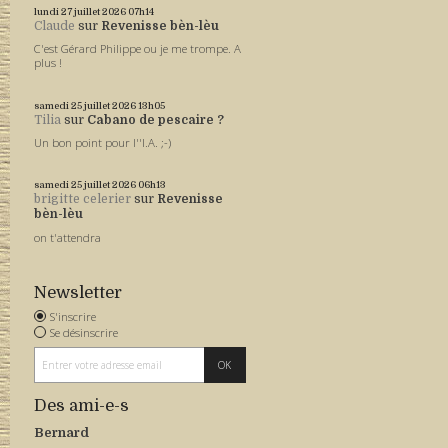
lundi 27
juillet 2026
07h14
Claude
sur
Revenisse bèn-lèu
C'est Gérard Philippe ou je me trompe. A
plus !
samedi 25
juillet 2026
13h05
Tilia
sur
Cabano de pescaire ?
Un bon point pour l''I.A. ;-)
samedi 25
juillet 2026
06h13
brigitte celerier
sur
Revenisse
bèn-lèu
on t'attendra
Newsletter
S'inscrire
Se désinscrire
Des ami-e-s
Bernard