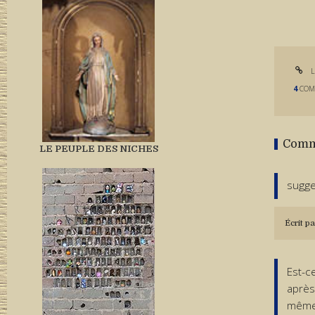
L
4
COM
Comm
LE PEUPLE DES NICHES
sugge
Écrit pa
Est-ce
après
même 