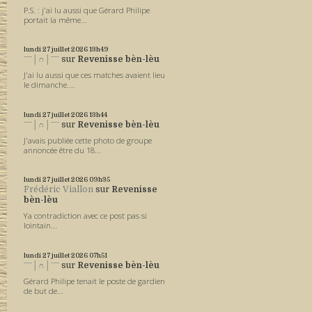
P.S. : j'ai lu aussi que Gérard Philipe
portait la même...
lundi 27
juillet 2026
13h49
ˉˉˉ│∩│ˉˉˉ
sur
Revenisse bèn-lèu
J'ai lu aussi que ces matches avaient lieu
le dimanche....
lundi 27
juillet 2026
13h44
ˉˉˉ│∩│ˉˉˉ
sur
Revenisse bèn-lèu
J'avais publiée cette photo de groupe
annoncée être du 18...
lundi 27
juillet 2026
09h35
Frédéric Viallon
sur
Revenisse
bèn-lèu
Ya contradiction avec ce post pas si
lointain...
lundi 27
juillet 2026
07h51
ˉˉˉ│∩│ˉˉˉ
sur
Revenisse bèn-lèu
Gérard Philipe tenait le poste de gardien
de but de...