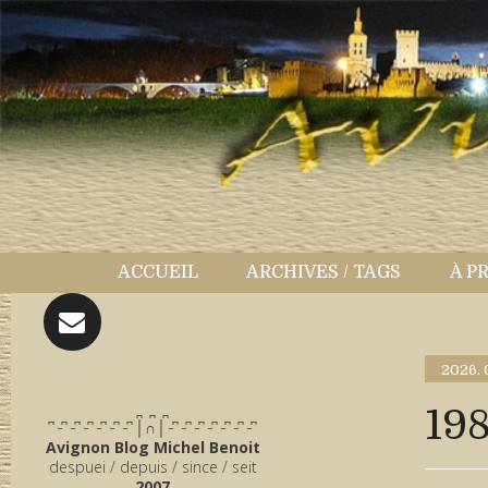
ACCUEIL
ARCHIVES / TAGS
À P
2026.
̪ ̪ ̪
19
͆ ̵ ͆ ̵ ͆ ̵ ͆ ̵ ͆ ̵ ͆ ̵ ͆ │∩│ ̵ ͆ ̵ ͆ ̵ ͆ ̵ ͆ ̵ ͆ ̵ ͆ ̵ ͆
Avignon Blog Michel Benoit
despuei / depuis / since / seit
2007