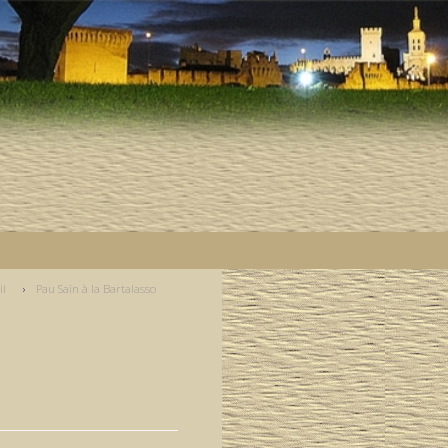
il
Pau Saïn à la Bartalasso