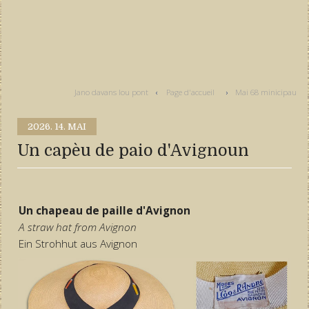
Jano davans lou pont
Page d'accueil
Mai 68 minicipau
2026.
14. MAI
Un capèu de paio d'Avignoun
Un chapeau de paille d'Avignon
A straw hat from Avignon
Ein Strohhut aus Avignon