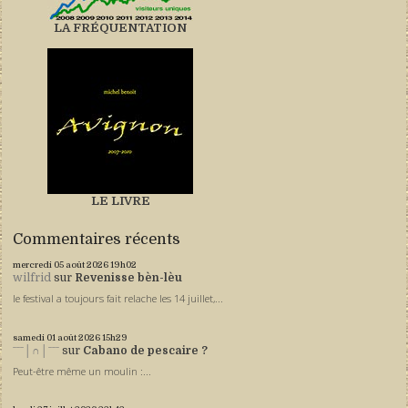
LA FRÉQUENTATION
LE LIVRE
Commentaires récents
mercredi 05
août 2026
19h02
wilfrid
sur
Revenisse bèn-lèu
le festival a toujours fait relache les 14 juillet,...
samedi 01
août 2026
15h29
ˉˉˉ│∩│ˉˉˉ
sur
Cabano de pescaire ?
Peut-être même un moulin :...