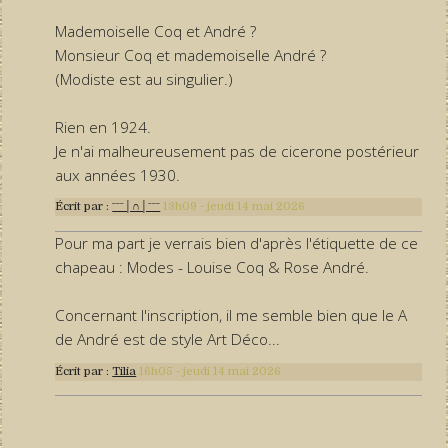
Mademoiselle Coq et André ?
Monsieur Coq et mademoiselle André ?
(Modiste est au singulier.)
Rien en 1924.
Je n'ai malheureusement pas de cicerone postérieur
aux années 1930.
Écrit par :
ˉˉˉ│∩│ˉˉˉ
13h09
-
jeudi 14
mai 2026
Pour ma part je verrais bien d'après l'étiquette de ce
chapeau : Modes - Louise Coq & Rose André.
Concernant l'inscription, il me semble bien que le A
de André est de style Art Déco...
Écrit par :
Tilia
16h05
-
jeudi 14
mai 2026