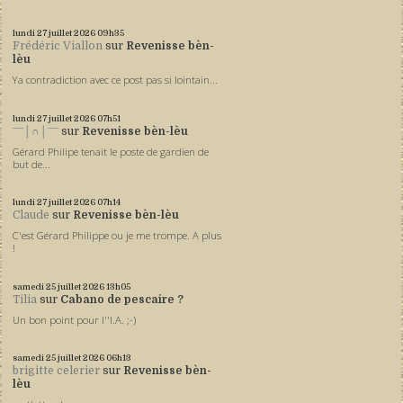
lundi 27
juillet 2026
09h35
Frédéric Viallon
sur
Revenisse bèn-
lèu
Ya contradiction avec ce post pas si lointain...
lundi 27
juillet 2026
07h51
ˉˉˉ│∩│ˉˉˉ
sur
Revenisse bèn-lèu
Gérard Philipe tenait le poste de gardien de
but de...
lundi 27
juillet 2026
07h14
Claude
sur
Revenisse bèn-lèu
C'est Gérard Philippe ou je me trompe. A plus
!
samedi 25
juillet 2026
13h05
Tilia
sur
Cabano de pescaire ?
Un bon point pour l''I.A. ;-)
samedi 25
juillet 2026
06h13
brigitte celerier
sur
Revenisse bèn-
lèu