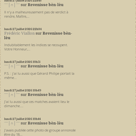
lundi 27
juillet 2026
22h43
ˉˉˉ│∩│ˉˉˉ
sur
Revenisse bèn-lèu
Il n'y a malheureusement pas de verdict à
rendre, Maître,...
lundi 27
juillet 2026
22h34
Frédéric Viallon
sur
Revenisse bèn-
lèu
Indubitablement les indices se recoupent.
Votre Honneur,...
lundi 27
juillet 2026
13h51
ˉˉˉ│∩│ˉˉˉ
sur
Revenisse bèn-lèu
P.S. : j'ai lu aussi que Gérard Philipe portait la
même...
lundi 27
juillet 2026
13h49
ˉˉˉ│∩│ˉˉˉ
sur
Revenisse bèn-lèu
J'ai lu aussi que ces matches avaient lieu le
dimanche....
lundi 27
juillet 2026
13h44
ˉˉˉ│∩│ˉˉˉ
sur
Revenisse bèn-lèu
J'avais publiée cette photo de groupe annoncée
être du 18...