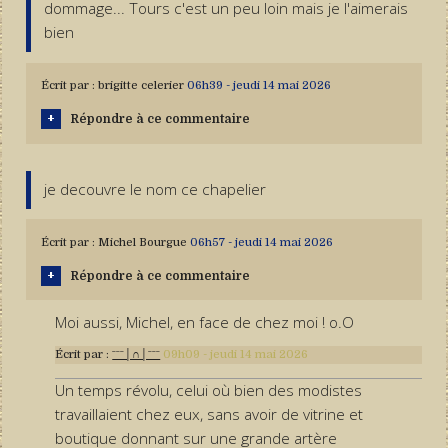
dommage... Tours c'est un peu loin mais je l'aimerais
bien
Écrit par :
brigitte celerier
06h39
-
jeudi 14
mai 2026
Répondre à ce commentaire
je decouvre le nom ce chapelier
Écrit par :
Michel Bourgue
06h57
-
jeudi 14
mai 2026
Répondre à ce commentaire
Moi aussi, Michel, en face de chez moi ! o.O
Écrit par :
ˉˉˉ│∩│ˉˉˉ
09h09
-
jeudi 14
mai 2026
Un temps révolu, celui où bien des modistes
travaillaient chez eux, sans avoir de vitrine et
boutique donnant sur une grande artère