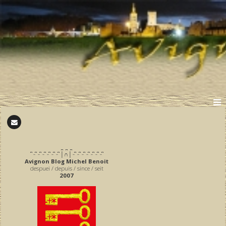
̪ ̪ ̪
͆ ̵ ͆ ̵ ͆ ̵ ͆ ̵ ͆ ̵ ͆ ̵ ͆ │∩│ ̵ ͆ ̵ ͆ ̵ ͆ ̵ ͆ ̵ ͆ ̵ ͆ ̵ ͆
Avignon Blog Michel Benoit
despuei / depuis / since / seit
2007