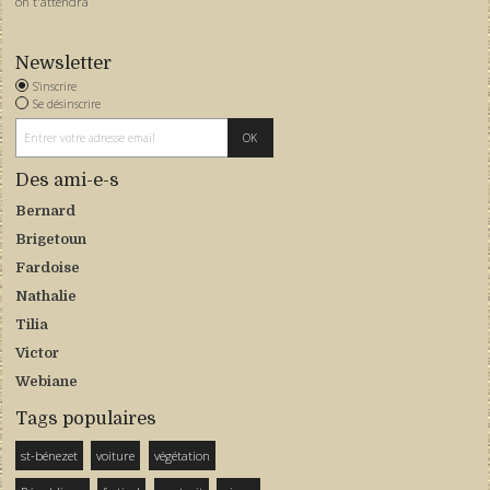
on t'attendra
Newsletter
S'inscrire
Se désinscrire
Des ami-e-s
Bernard
Brigetoun
Fardoise
Nathalie
Tilia
Victor
Webiane
Tags populaires
st-bénezet
voiture
végétation