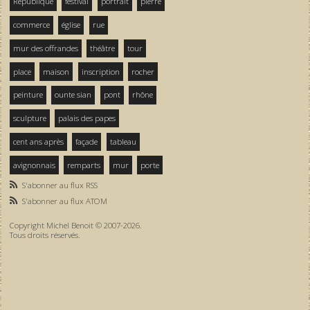
République
festival
portrait
pierre
commerce
église
rue
mur des offrandes
théâtre
tour
place
maison
inscription
rocher
peinture
ounte sian
pont
rhône
sculpture
palais des papes
cent ans après
façade
tableau
avignonnais
remparts
mur
porte
S'abonner au flux RSS
S'abonner au flux ATOM
Copyright Michel Benoit © 2007-2026.
Tous droits réservés.